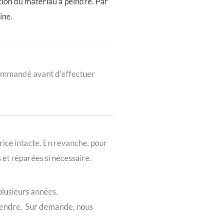
tion du matériau à peindre. Par
ine.
ecommandé avant d’effectuer
ice intacte. En revanche, pour
s et réparées si nécessaire.
plusieurs années.
 vendre. Sur demande, nous