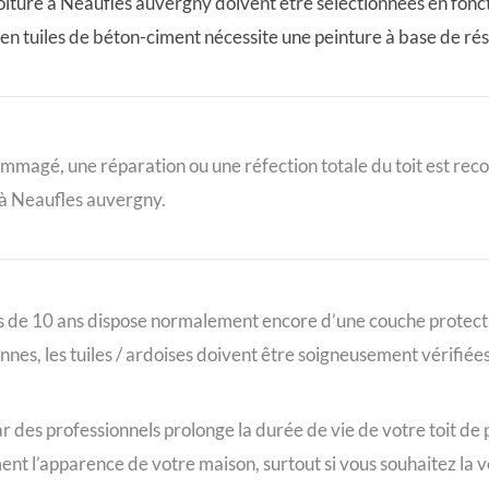
oiture à Neaufles auvergny doivent être sélectionnées en fonc
en tuiles de béton-ciment nécessite une peinture à base de rés
dommagé, une réparation ou une réfection totale du toit est r
 à Neaufles auvergny.
s de 10 ans dispose normalement encore d’une couche protectr
ennes, les tuiles / ardoises doivent être soigneusement vérifiée
 des professionnels prolonge la durée de vie de votre toit de 
ent l’apparence de votre maison, surtout si vous souhaitez la